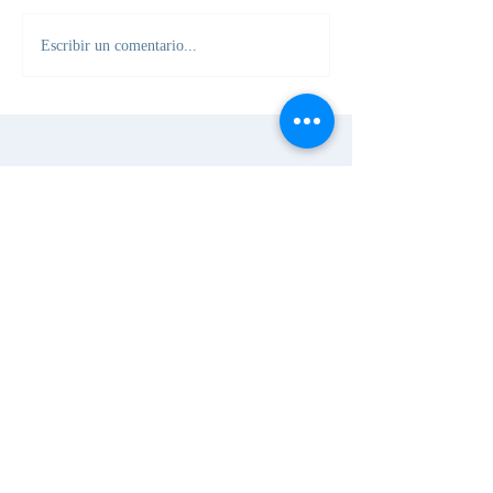
Escribir un comentario...
Allí donde lata un corazón
Dirección
Calle Abad Juan Catalán 72
28032 Madrid
España
Nuestras redes sociales
Aviso legal