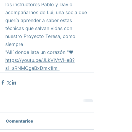
los instructores Pablo y David 
acompañarnos de Lui, una socia que 
quería aprender a saber estas 
técnicas que salvan vidas con 
nuestro Proyecto Teresa, como 
siempre 
"Allí donde lata un corazón "❤️
https://youtu.be/JLkVlVtVHe8?
si=sRNMCgaBxDmk1lm_
Comentarios