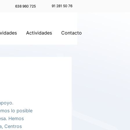
91 281 50 76
638 960 725
ividades
Actividades
Contacto
apoyo. 
mos lo posible 
esa. Hemos 
a, Centros 