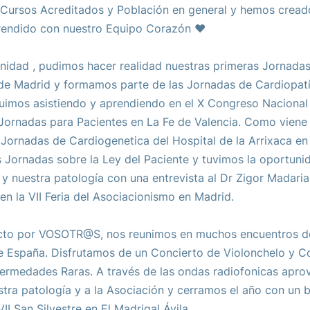
, Cursos Acreditados y Población en general y hemos crea
prendido con nuestro Equipo Corazón ❤️ 
nidad , pudimos hacer realidad nuestras primeras Jornadas 
e Madrid y formamos parte de las Jornadas de Cardiopatía
uimos asistiendo y aprendiendo en el X Congreso Nacional
 Jornadas para Pacientes en La Fe de Valencia. Como viene 
Jornadas de Cardiogenetica del Hospital de la Arrixaca en
s Jornadas sobre la Ley del Paciente y tuvimos la oportuni
y nuestra patología con una entrevista al Dr Zigor Madaria
 en la VII Feria del Asociacionismo en Madrid. 
cto por VOSOTR@S, nos reunimos en muchos encuentros de
e España. Disfrutamos de un Concierto de Violonchelo y C
Enfermedades Raras. A través de las ondas radiofonicas apr
tra patología y a la Asociación y cerramos el año con un 
II San Silvestre en El Madrigal Ávila.